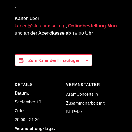
.
Karten über
karten@stefanmoser.org
,
Onlinebestellung
MünchenTi
und an der Abendkasse ab 19:00 Uhr
Zum Kalender Hinzufügen
DETAILS
VERANSTALTER
Datum:
AsamConcerts in
September 10
Zusammenarbeit mit
Zeit:
St. Peter
20:00 - 21:30
Veranstaltung-Tags: