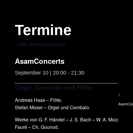
Termine
« Alle Veranstaltungen
AsamConcerts
September 10 | 20:00
-
21:30
Orgel, Cembalo und Flöte.
Andreas Haas – Flöte,
AsamCon
Stefan Moser – Orgel und Cembalo.
Werke von G. F. Händel – J. S. Bach – W. A. Mozart – G.
Fauré – Ch. Gounod.