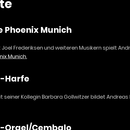
te
 Phoenix Munich
oel Frederiksen und weiteren Musikern spielt And
ix Munich.
e-Harfe
seiner Kollegin Barbara Gollwitzer bildet Andrea
e-Orgel/Cembalo