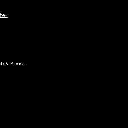
te-
ch & Sons“.