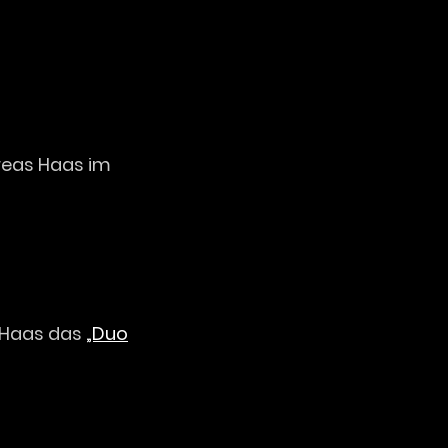
reas Haas im
s Haas das
„Duo