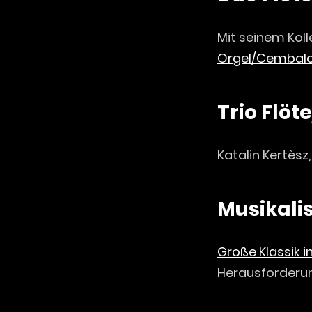
Mit seinem Kol
Orgel/Cembalo
Trio Flöt
Katalin Kertèsz
Musikali
Große Klassik 
Herausforderun