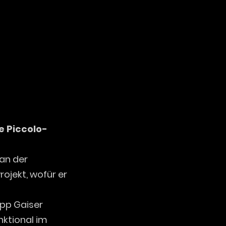
e Piccolo-
 an der
rojekt, wofür er
ipp Gaiser
nktional im