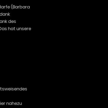
 Harfe (Barbara
 dank
ank des
Das hat unsere
nftsweisendes
ier nahezu