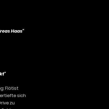
dreas Haas“
kt“
: Flötist
ertiefte sich
rive zu