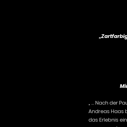
„Zartfarbi
Mi
„ … Nach der Pa
Andreas Haas be
das Erlebnis ei