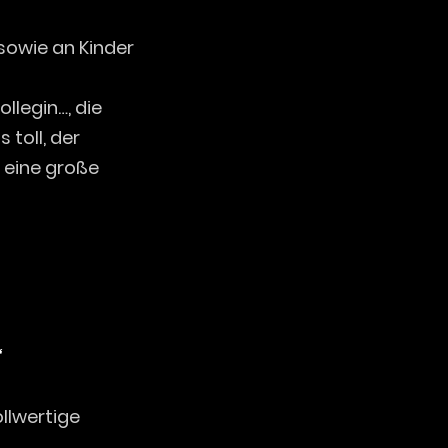
sowie an Kinder
llegin…, die
 toll, der
n eine große
“
ollwertige