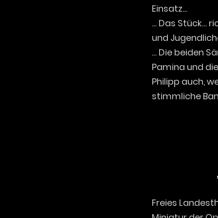
Einsatz…
… Das Stück… ri
und Jugendlich
… Die beiden Sä
Pamina und die 
Philipp auch, w
stimmliche Ban
Freies Landesth
Miniatur der O