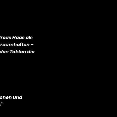
dreas Haas als
 traumhaften –
den Takten die
ionen und
s“