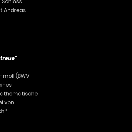
n Schloss
ist Andreas
treue“
h-moll (BWV
eines
 mathematische
el von
h.“