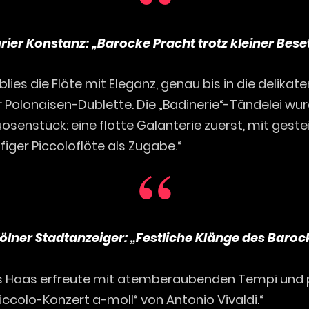
ier Konstanz: „Barocke Pracht trotz kleiner Bes
lies die Flöte mit Eleganz, genau bis in die delika
Polonaisen-Dublette. Die „Badinerie“-Tändelei wu
osenstück: eine flotte Galanterie zuerst, mit gest
iger Piccoloflöte als Zugabe.“
ölner Stadtanzeiger: „Festliche Klänge des Baroc
as Haas erfreute mit atemberaubenden Tempi und 
ccolo-Konzert a-moll“ von Antonio Vivaldi.“