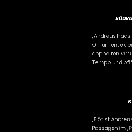
Südkur
„Andreas Haas b
Ornamente der 
doppelten Virtu
Tempo und pfiff
K
„Flötist Andre
Passagen im „Pi