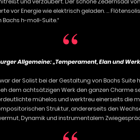
mitreißt und verzaubert. Der schöne Zedernsaal vo
erte vor Energie wie elektrisch geladen. … Flötensol
in Bachs h-moll-Suite.“
urger Allgemeine: „Temperament, Elan und Werk
war der Solist bei der Gestaltung von Bachs Suite 
rlieh dem achtsätzigen Werk den ganzen Charme s
erdeutlichte mühelos und werktreu einerseits die
kompositorischen Struktur, andererseits den Wechs
hwermut, Dynamik und instrumentalem Zwiegespräc