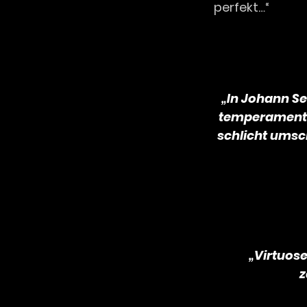
perfekt…“
„In Johann Se
temperamentvo
schlicht umsc
„Virtuos
z