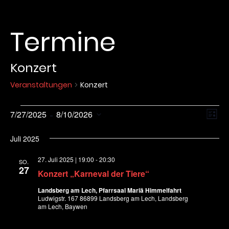
Termine
Konzert
Veranstaltungen
Konzert
Veranstaltungen
A
V
 - 
7/27/2025
8/10/2026
L
e
D
n
I
Juli 2025
r
a
S
a
s
t
27. Juli 2025 | 19:00
-
20:30
T
SO.
n
27
Konzert „Karneval der Tiere“
u
E
i
s
m
Landsberg am Lech, Pfarrsaal Mariä Himmelfahrt
t
Ludwigstr. 167 86899 Landsberg am Lech, Landsberg
c
w
am Lech, Baywen
a
ä
h
l