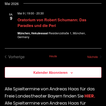
t
Mai 2026
v
i
i
Mai 9 | 19:00
-
20:30
SA.
9
g
Oratorium von Robert Schumann: Das
o
a
Paradies und die Peri
t
n
München, Hekulessaal
Residenzstraße 1, München,
Germany
i
o
n
Vorherige
Heute
Veran
Nächste
Veranstaltungen
Kalender Abonnieren
Alle Spieltermine von Andreas Haas für das
Freie Landestheater Bayern finden Sie
HIER.
Alle Spieltermine von Andreas Haas für