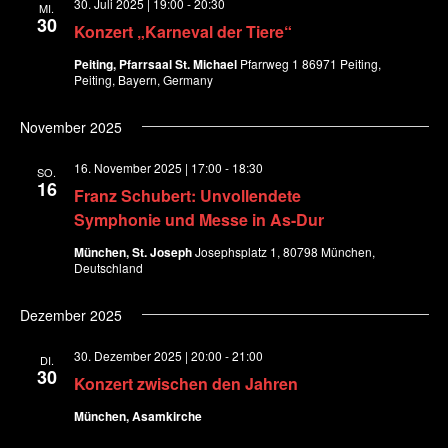
30. Juli 2025 | 19:00
-
20:30
MI.
h
t
30
t
Konzert „Karneval der Tiere“
l
u
Peiting, Pfarrsaal St. Michael
Pfarrweg 1 86971 Peiting,
e
e
n
Peiting, Bayern, Germany
n
g
n
November 2025
.
A
-
n
16. November 2025 | 17:00
-
18:30
SO.
16
s
Franz Schubert: Unvollendete
N
i
Symphonie und Messe in As-Dur
a
c
München, St. Joseph
Josephsplatz 1, 80798 München,
Deutschland
h
v
t
Dezember 2025
i
e
30. Dezember 2025 | 20:00
-
21:00
n
DI.
g
30
Konzert zwischen den Jahren
-
N
a
München, Asamkirche
a